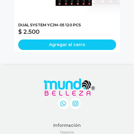
DUAL SYSTEM YCJM-05 120 PCS
SW
$ 2.500
$
Agregar al carro
Información
Nosotros