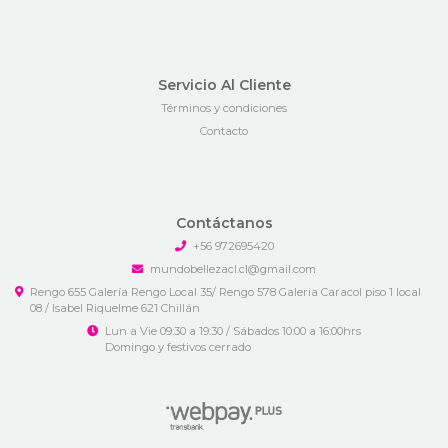
Servicio Al Cliente
Términos y condiciones
Contacto
Contáctanos
+56 972695420
mundobellezacl.cl@gmail.com
Rengo 655 Galería Rengo Local 35/ Rengo 578 Galeria Caracol piso 1 local
08 / Isabel Riquelme 621 Chillán
Lun a Vie 09:30 a 19:30 / Sábados 10:00 a 16:00hrs
Domingo y festivos cerrado