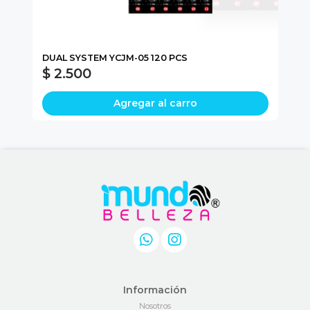
L
DUAL SYSTEM YCJM-05 120 PCS
AL
$ 2.500
$
Agregar al carro
Información
Nosotros