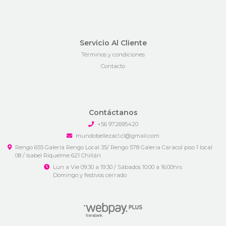
Servicio Al Cliente
Términos y condiciones
Contacto
Contáctanos
+56 972695420
mundobellezacl.cl@gmail.com
Rengo 655 Galería Rengo Local 35/ Rengo 578 Galeria Caracol piso 1 local
08 / Isabel Riquelme 621 Chillán
Lun a Vie 09:30 a 19:30 / Sábados 10:00 a 16:00hrs
Domingo y festivos cerrado